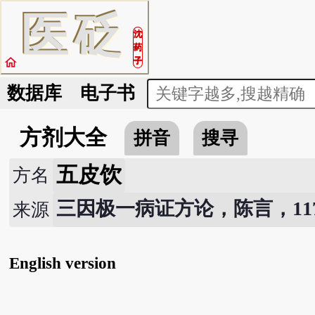
医
砭
沈
药
home
子
数据库
电子书
方剂大全
拼音
搜寻
五皮饮
方名
三因极一病证方论，陈言，117
来源
English version