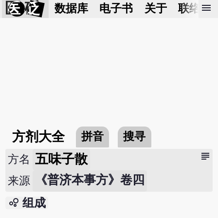
医 砭
menu
数据库
电子书
关于
联络我
方剂大全
拼音
搜寻
subject
五味子散
方名
《普济本事方》卷四
来源
bubble_chart
组成