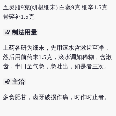
五灵脂9克(研极细末) 白薇9克 细辛1.5克
骨碎补1.5克
bubble_chart
制法用量
上药各研为细末，先用滚水含漱齿至净，
然后用前药末1.5克，滚水调如稀糊，含漱
齿，半日至气急，急吐出，如是者三次。
bubble_chart
主治
多食肥甘，齿牙破损作痛，时作时止者。