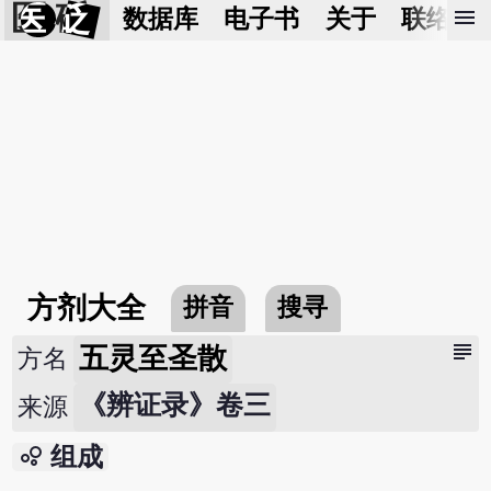
医 砭
menu
数据库
电子书
关于
联络我
方剂大全
拼音
搜寻
subject
五灵至圣散
方名
《辨证录》卷三
来源
bubble_chart
组成