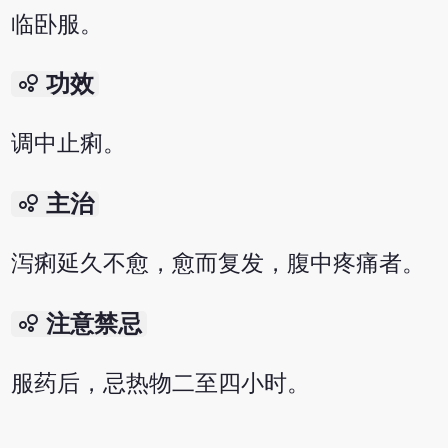
临卧服。
bubble_chart
功效
调中止痢。
bubble_chart
主治
泻痢延久不愈，愈而复发，腹中疼痛者。
bubble_chart
注意禁忌
服药后，忌热物二至四小时。