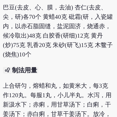
巴豆(去皮、心、膜，去油) 杏仁(去皮、
尖，研)各70个 黄蜡40克 砒霜(研，入瓷罐
内，以赤石脂固缝，盐泥固济，烧通赤，
候冷取出)48克 白胶香(研细)12克 黄丹
(炒)75克 乳香20克 朱砂(研飞)15克 木鳖子
(烧焦)10个
bubble_chart
制法用量
上合研匀，熔蜡和丸，如黄米大，每3克
作120丸。每服1丸，小儿半丸。水泻，用
新汲水下；赤痢，用甘草汤下；白痢，干
姜汤下；赤白痢，甘草干姜汤下。放冷，