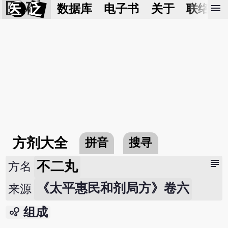
医 砭
menu
数据库
电子书
关于
联络我
方剂大全
拼音
搜寻
subject
不二丸
方名
《太平惠民和剂局方》卷六
来源
bubble_chart
组成