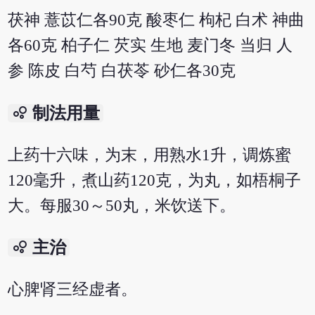
茯神 薏苡仁各90克 酸枣仁 枸杞 白术 神曲
各60克 柏子仁 芡实 生地 麦门冬 当归 人
参 陈皮 白芍 白茯苓 砂仁各30克
bubble_chart
制法用量
上药十六味，为末，用熟水1升，调炼蜜
120毫升，煮山药120克，为丸，如梧桐子
大。每服30～50丸，米饮送下。
bubble_chart
主治
心脾肾三经虚者。