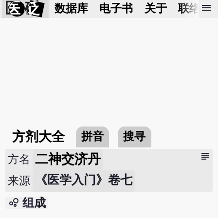
医 砭
menu
数据库
电子书
关于
联络我
方剂大全
拼音
搜寻
subject
二神交济丹
方名
《医学入门》卷七
来源
bubble_chart
组成