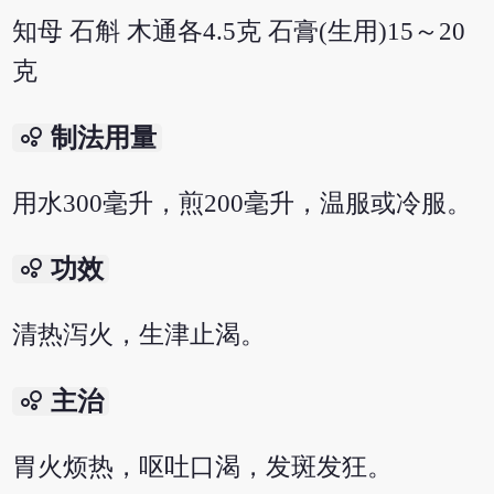
知母 石斛 木通各4.5克 石膏(生用)15～20
克
bubble_chart
制法用量
用水300毫升，煎200毫升，温服或冷服。
bubble_chart
功效
清热泻火，生津止渴。
bubble_chart
主治
胃火烦热，呕吐口渴，发斑发狂。