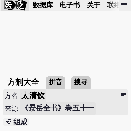
医 砭
menu
数据库
电子书
关于
联络我
方剂大全
拼音
搜寻
subject
太清饮
方名
《景岳全书》卷五十一
来源
bubble_chart
组成