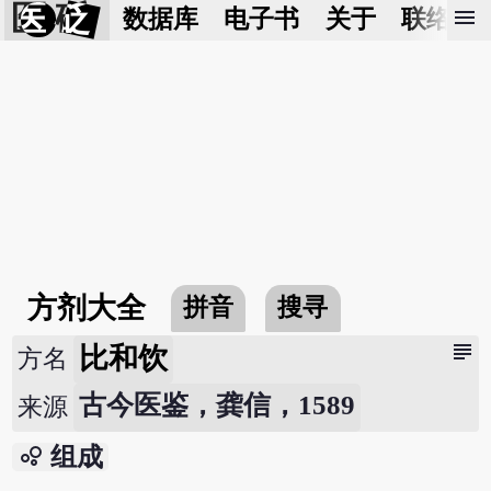
医 砭
menu
数据库
电子书
关于
联络我
方剂大全
拼音
搜寻
subject
比和饮
方名
古今医鉴，龚信，1589
来源
bubble_chart
组成