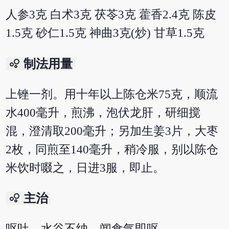
人参3克 白术3克 茯苓3克 藿香2.4克 陈皮
1.5克 砂仁1.5克 神曲3克(炒) 甘草1.5克
bubble_chart
制法用量
上锉一剂。用十年以上陈仓米75克，顺流
水400毫升，煎沸，泡伏龙肝，研细搅
混，澄清取200毫升；另加生姜3片，大枣
2枚，同煎至140毫升，稍冷服，别以陈仓
米饮时啜之，日进3服，即止。
bubble_chart
主治
呕吐。水谷不纳，闻食气即呕。