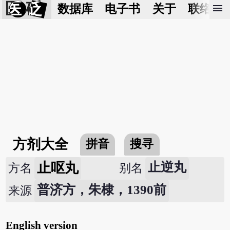
医 砭
menu
数据库
电子书
关于
联络我
方剂大全
拼音
搜寻
止呕丸
止逆丸
方名
别名
普济方，朱棣，1390前
来源
English version