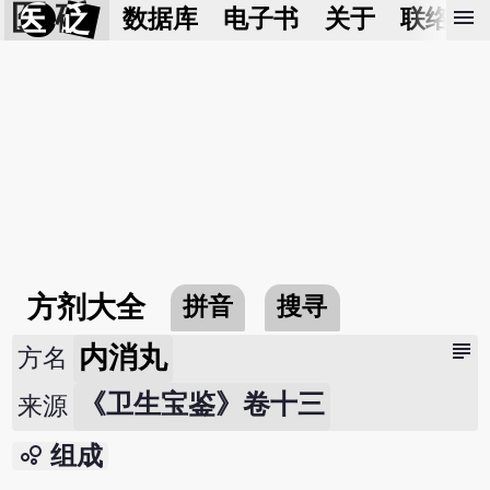
医 砭
menu
数据库
电子书
关于
联络我
方剂大全
拼音
搜寻
subject
内消丸
方名
《卫生宝鉴》卷十三
来源
bubble_chart
组成