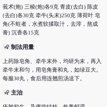
莪术(炮) 三棱(炮)各9克 青皮(去白) 陈皮
(去白)各30克 牵牛(头末)250克 薄荷叶 皂
角(不蛀者，水煮软揉取汁，去滓，熬成
膏) 沉香各15克
bubble_chart
制法用量
上药除皂角、牵牛末外，均研为末，再入
牵牛末和匀，用皂角膏和丸，如绿豆大。
每服30丸，食后用连翘煎汤送下。
bubble_chart
主治
疮肿初生，及瘰疬结核，热毒郁滞。