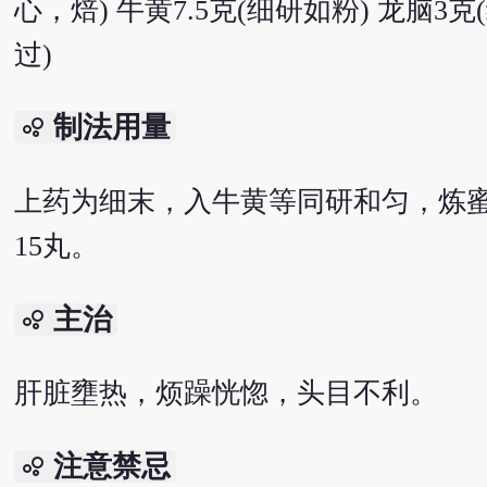
心，焙) 牛黄7.5克(细研如粉) 龙脑3
过)
制法用量
bubble_chart
上药为细末，入牛黄等同研和匀，炼
15丸。
主治
bubble_chart
肝脏壅热，烦躁恍惚，头目不利。
注意禁忌
bubble_chart