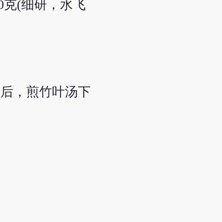
30克(细研，水飞
食后，煎竹叶汤下