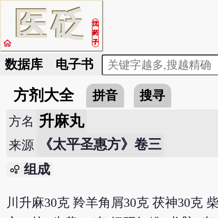
医
砭
沈
药
home
子
数据库
电子书
方剂大全
拼音
搜寻
升麻丸
方名
《太平圣惠方》卷三
来源
组成
bubble_chart
川升麻30克 羚羊角屑30克 茯神30克 柴