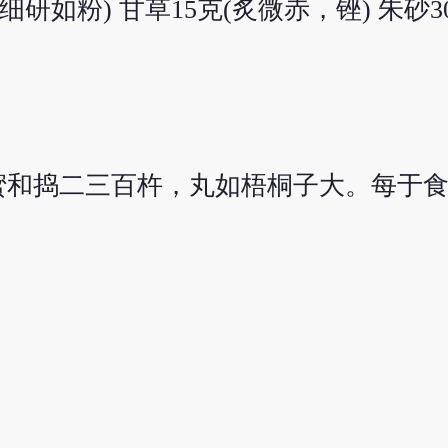
克(细研如粉) 甘草15克(炙微赤，锉) 朱砂
蜜和捣二三百杵，丸如梧桐子大。每于