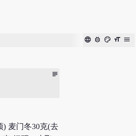
language
bug_report
color_lens
format_size
menu
subject
) 麦门冬30克(去