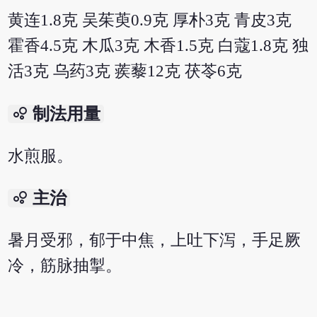
黄连1.8克 吴茱萸0.9克 厚朴3克 青皮3克
霍香4.5克 木瓜3克 木香1.5克 白蔻1.8克 独
活3克 乌药3克 蒺藜12克 茯苓6克
bubble_chart
制法用量
水煎服。
bubble_chart
主治
暑月受邪，郁于中焦，上吐下泻，手足厥
冷，筋脉抽掣。