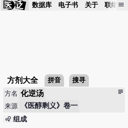
医 砭
menu
数据库
电子书
关于
联络我
方剂大全
拼音
搜寻
subject
化逆汤
方名
《医醇剩义》卷一
来源
bubble_chart
组成