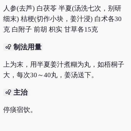
人参(去芦) 白茯苓 半夏(汤洗七次，别研
细末) 桔梗(切作小块，姜汁浸) 白术各30
克 白附子 前胡 枳实 甘草各15克
bubble_chart
制法用量
上为末，用半夏姜汁煮糊为丸，如梧桐子
大，每次30～40丸，姜汤送下。
bubble_chart
主治
停痰宿饮。