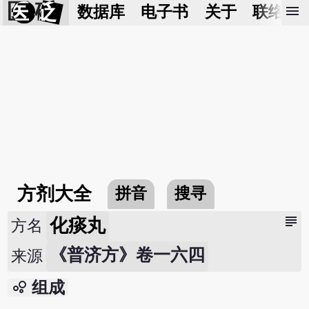
医 砭
menu
数据库
电子书
关于
联络我
方剂大全
拼音
搜寻
subject
化痰丸
方名
《普济方》卷一六四
来源
bubble_chart
组成