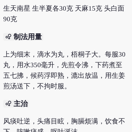
生天南星 生半夏各30克 天麻15克 头白面
90克
bubble_chart
制法用量
上为细末，滴水为丸，梧桐子大。每服30
丸，用水350毫升，先煎令沸，下药煮至
五七拂，候药浮即熟，漉出放温，用生姜
煎汤送下，不拘时服。
bubble_chart
主治
风痰吐逆，头痛目眩，胸膈烦满，饮食不
下，咳嗽痰盛，呕吐涎沫。