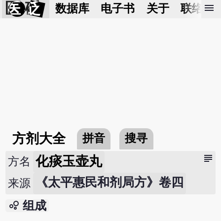
医 砭
menu
数据库
电子书
关于
联络我
方剂大全
拼音
搜寻
subject
化痰玉壶丸
方名
《太平惠民和剂局方》卷四
来源
bubble_chart
组成