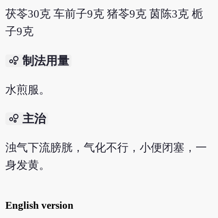
茯苓30克 车前子9克 猪苓9克 茵陈3克 栀
子9克
bubble_chart
制法用量
水煎服。
bubble_chart
主治
浊气下流膀胱，气化不行，小便闭塞，一
身发黄。
English version