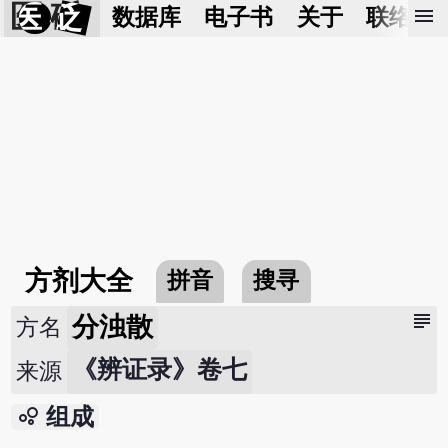
医 砭
menu
数据库
电子书
关于
联络我
方剂大全
拼音
搜寻
subject
分浊散
方名
《辨证录》卷七
来源
bubble_chart
组成