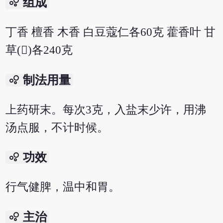
bubble_chart
组成
丁香 檀香 木香 白豆蔻仁各60克 藿香叶 甘
草()各240克
bubble_chart
制法用量
上药研末。每次3克，入盐末少许，用沸
汤点服，不计时候。
bubble_chart
功效
行气健脾，温中和胃。
bubble_chart
主治