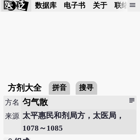
医 砭
menu
数据库
电子书
关于
联络我
方剂大全
拼音
搜寻
subject
匀气散
方名
太平惠民和剂局方，太医局，
来源
1078～1085