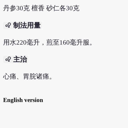
丹参30克 檀香 砂仁各30克
bubble_chart
制法用量
用水220毫升，煎至160毫升服。
bubble_chart
主治
心痛、胃脘诸痛。
English version