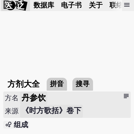
医 砭
menu
数据库
电子书
关于
联络我
方剂大全
拼音
搜寻
subject
丹参饮
方名
《时方歌括》卷下
来源
bubble_chart
组成