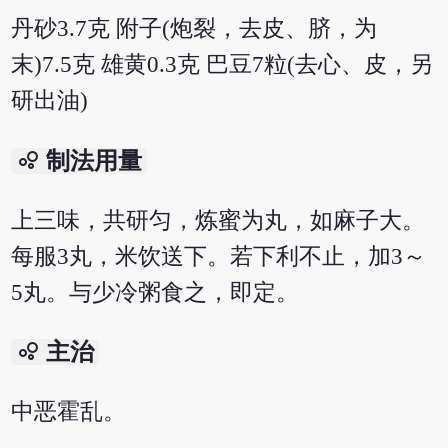
丹砂3.7克 附子(炮裂，去皮、脐，为
末)7.5克 雄黄0.3克 巴豆7粒(去心、皮，另
研出油)
bubble_chart
制法用量
上三味，共研匀，炼蜜为丸，如麻子大。
每服3丸，米饮送下。若下利不止，加3～
5丸。与少冷粥食之，即定。
bubble_chart
主治
中恶霍乱。