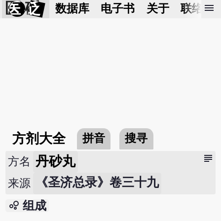
医 砭
menu
数据库
电子书
关于
联络我
方剂大全
拼音
搜寻
subject
丹砂丸
方名
《圣济总录》卷三十九
来源
bubble_chart
组成