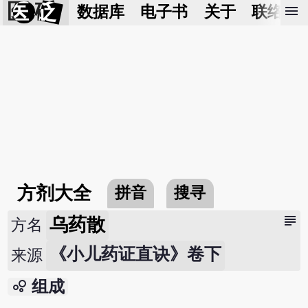
医 砭
menu
数据库
电子书
关于
联络我
方剂大全
拼音
搜寻
subject
乌药散
方名
《小儿药证直诀》卷下
来源
bubble_chart
组成