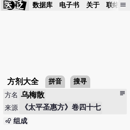
医 砭
menu
数据库
电子书
关于
联络我
方剂大全
拼音
搜寻
subject
乌梅散
方名
《太平圣惠方》卷四十七
来源
bubble_chart
组成