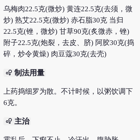
乌梅肉22.5克(微炒) 黄连22.5克(去须，微
炒) 熟艾22.5克(微炒) 赤石脂30克 当归
22.5克(锉，微炒) 甘草90克(炙微赤，锉)
附子22.5克(炮裂，去皮、脐) 阿胶30克(捣
碎，炒令黄燥) 肉豆蔻30克(去壳)
bubble_chart
制法用量
上药捣细罗为散。不计时候，以粥饮调下
6克。
bubble_chart
主治
霍乱后，下痢不止，冷汗出，腹胁胀。