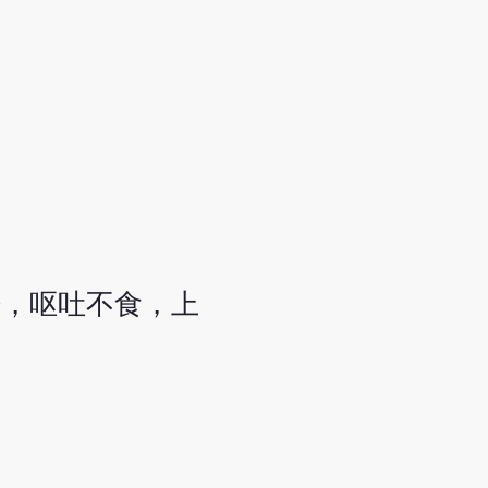
胀，呕吐不食，上