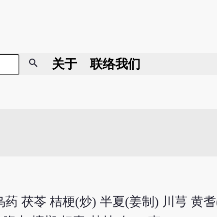
search
关于
联络我们
乌药 茯苓 桔梗(炒) 半夏(姜制) 川芎 黄耆