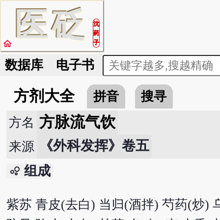
医
砭
沈
药
home
子
数据库
电子书
方剂大全
拼音
搜寻
方脉流气饮
方名
《外科发挥》卷五
来源
组成
bubble_chart
紫苏 青皮(去白) 当归(酒拌) 芍药(炒) 