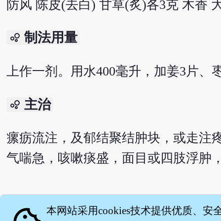
防风 陈皮(去白) 甘草(炙)各3克 木香 
制法用量
bubble_chart
上作一剂。用水400毫升，加姜3片、枣
主治
bubble_chart
瘰疬流注，及郁结聚结肿块，或走注
气喘急，咳嗽痰盛，面目或四肢浮肿
English version
本网站采用cookies技术提供优质、安