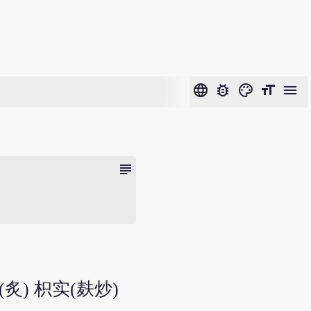
language
bug_report
color_lens
format_size
menu
subject
(炙) 枳实(麸炒)