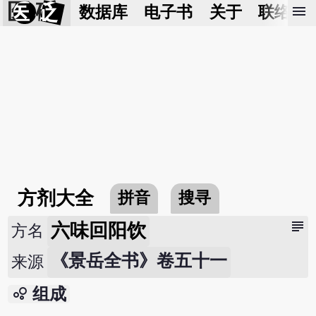
医 砭
menu
数据库
电子书
关于
联络我
方剂大全
拼音
搜寻
subject
六味回阳饮
方名
《景岳全书》卷五十一
来源
bubble_chart
组成