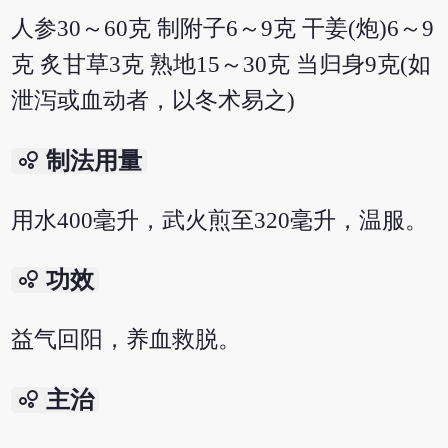
人参30～60克 制附子6～9克 干姜(炮)6～9
克 炙甘草3克 熟地15～30克 当归身9克(如
泄泻或血动者，以冬术易之)
bubble_chart
制法用量
用水400毫升，武火煎至320毫升，温服。
bubble_chart
功效
益气回阳，养血救脱。
bubble_chart
主治