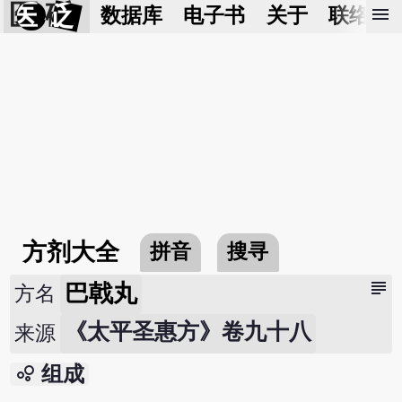
医 砭
menu
数据库
电子书
关于
联络我
方剂大全
拼音
搜寻
subject
巴戟丸
方名
《太平圣惠方》卷九十八
来源
bubble_chart
组成