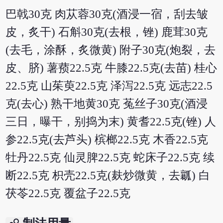
巴戟30克 肉苁蓉30克(酒浸一宿，刮去皱
皮，炙干) 石斛30克(去根，锉) 鹿茸30克
(去毛，涂酥，炙微黄) 附子30克(炮裂，去
皮、脐) 薯蓣22.5克 牛膝22.5克(去苗) 桂心
22.5克 山茱萸22.5克 泽泻22.5克 远志22.5
克(去心) 熟干地黄30克 菟丝子30克(酒浸
三日，曝干，别捣为末) 黄耆22.5克(锉) 人
参22.5克(去芦头) 槟榔22.5克 木香22.5克
牡丹22.5克 仙灵脾22.5克 蛇床子22.5克 续
断22.5克 枳壳22.5克(麸炒微黄，去瓤) 白
茯苓22.5克 覆盆子22.5克
bubble_chart