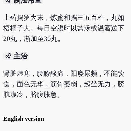
制法用量
上药捣罗为末，炼蜜和捣三五百杵，丸如
梧桐子大。每日空腹时以盐汤或温酒送下
20丸，渐加至30丸。
bubble_chart
主治
肾脏虚寒，腰膝酸痛，阳痿尿频，不能饮
食，面色无华，筋骨萎弱，起坐无力，膀
胱虚冷，脐腹胀急。
English version