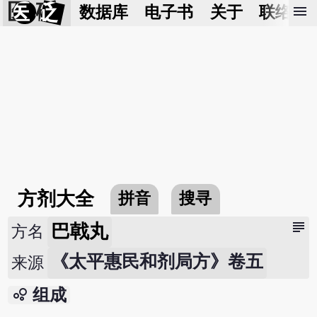
医 砭
menu
数据库
电子书
关于
联络我
方剂大全
拼音
搜寻
subject
巴戟丸
方名
《太平惠民和剂局方》卷五
来源
bubble_chart
组成