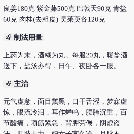
良姜180克 紫金藤500克 巴戟天90克 青盐
60克 肉桂(去粗皮) 吴茱萸各120克
bubble_chart
制法用量
上药为末，酒糊为丸。每服20丸，暖盐酒
送下，盐汤亦得，日午、夜卧各一服。
bubble_chart
主治
元气虚惫，面目黧黑，口干舌涩，梦寐虚
惊，眼流冷泪，耳作蝉鸣，腰胯沉重，百
节酸痛，项筋紧急，背胛劳倦，阴虚盗
汗，四肢无力。妇女子宫久冷，月脉不