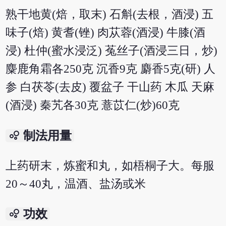
熟干地黄(焙，取末) 石斛(去根，酒浸) 五
味子(焙) 黄耆(锉) 肉苁蓉(酒浸) 牛膝(酒
浸) 杜仲(蜜水浸泛) 菟丝子(酒浸三日，炒)
麋鹿角霜各250克 沉香9克 麝香5克(研) 人
参 白茯苓(去皮) 覆盆子 干山药 木瓜 天麻
(酒浸) 秦艽各30克 薏苡仁(炒)60克
bubble_chart
制法用量
上药研末，炼蜜和丸，如梧桐子大。每服
20～40丸，温酒、盐汤或米
bubble_chart
功效