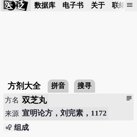
医 砭
menu
数据库
电子书
关于
联络我
方剂大全
拼音
搜寻
subject
双芝丸
方名
宣明论方，刘完素，1172
来源
bubble_chart
组成