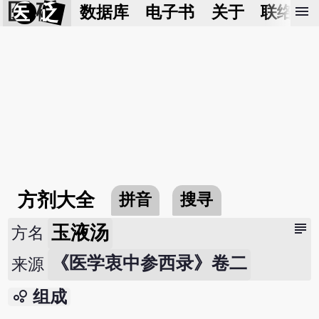
医 砭
menu
数据库
电子书
关于
联络我
方剂大全
拼音
搜寻
subject
玉液汤
方名
《医学衷中参西录》卷二
来源
bubble_chart
组成