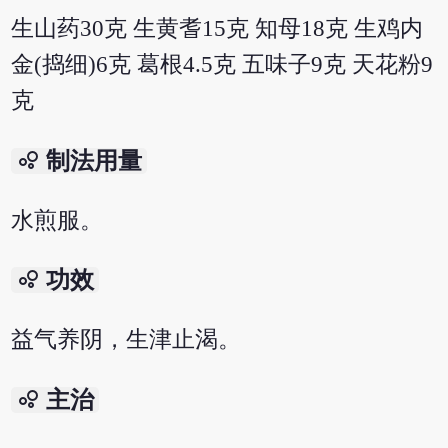
生山药30克 生黄耆15克 知母18克 生鸡内
金(捣细)6克 葛根4.5克 五味子9克 天花粉9
克
bubble_chart
制法用量
水煎服。
bubble_chart
功效
益气养阴，生津止渴。
bubble_chart
主治