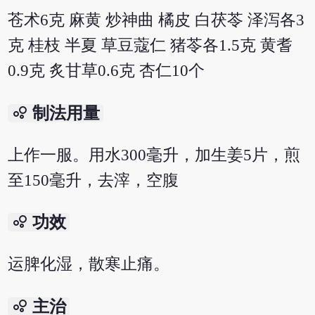
苍术6克 麻黄 炒神曲 橘皮 白茯苓 泽泻各3
克 桂枝 半夏 草豆蔻仁 猪苓各1.5克 黄耆
0.9克 炙甘草0.6克 杏仁10个
bubble_chart
制法用量
上作一服。用水300毫升，加生姜5片，煎
至150毫升，去滓，空腹
bubble_chart
功效
运脾化湿，散寒止痛。
bubble_chart
主治