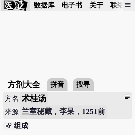
医 砭
menu
数据库
电子书
关于
联络我
方剂大全
拼音
搜寻
subject
术桂汤
方名
兰室秘藏，李杲，1251前
来源
bubble_chart
组成