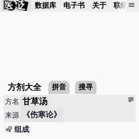
医 砭
menu
数据库
电子书
关于
联络我
方剂大全
拼音
搜寻
subject
甘草汤
方名
《伤寒论》
来源
bubble_chart
组成