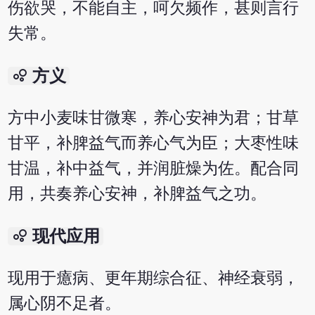
伤欲哭，不能自主，呵欠频作，甚则言行
失常。
bubble_chart
方义
方中小麦味甘微寒，养心安神为君；甘草
甘平，补脾益气而养心气为臣；大枣性味
甘温，补中益气，并润脏燥为佐。配合同
用，共奏养心安神，补脾益气之功。
bubble_chart
现代应用
现用于癔病、更年期综合征、神经衰弱，
属心阴不足者。