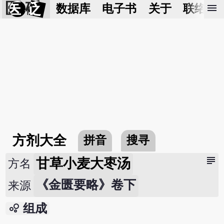
医 砭
menu
数据库
电子书
关于
联络我
方剂大全
拼音
搜寻
subject
甘草小麦大枣汤
方名
《金匮要略》卷下
来源
bubble_chart
组成