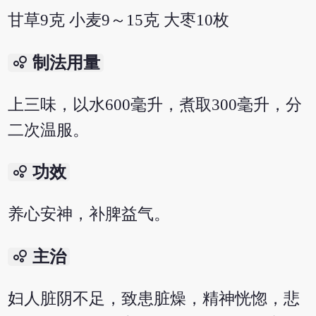
甘草9克 小麦9～15克 大枣10枚
bubble_chart
制法用量
上三味，以水600毫升，煮取300毫升，分
二次温服。
bubble_chart
功效
养心安神，补脾益气。
bubble_chart
主治
妇人脏阴不足，致患脏燥，精神恍惚，悲