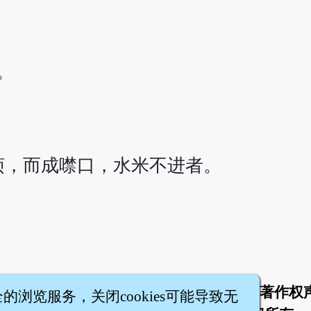
。
烦，而成噤口，水米不进者。
于
联络我们
服务条款
隐私权条款
著作权
|
|
|
|
全的浏览服务，关闭cookies可能导致无