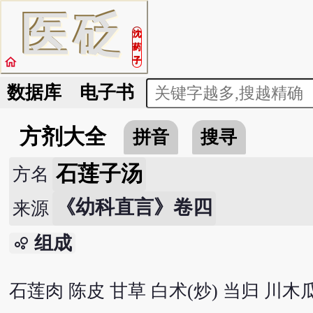
医
砭
沈
药
home
子
数据库
电子书
方剂大全
拼音
搜寻
石莲子汤
方名
《幼科直言》卷四
来源
组成
bubble_chart
石莲肉 陈皮 甘草 白术(炒) 当归 川木瓜