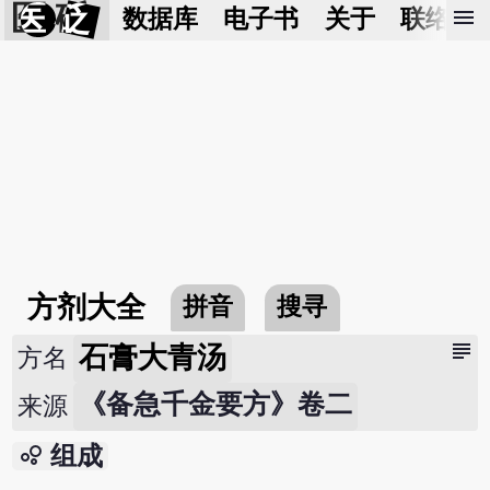
医 砭
menu
数据库
电子书
关于
联络我
方剂大全
拼音
搜寻
subject
石膏大青汤
方名
《备急千金要方》卷二
来源
bubble_chart
组成