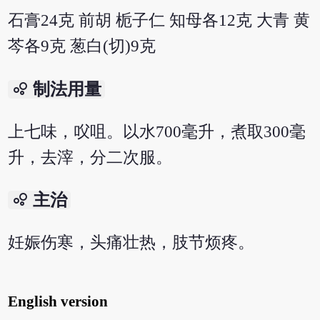
石膏24克 前胡 栀子仁 知母各12克 大青 黄
芩各9克 葱白(切)9克
bubble_chart
制法用量
上七味，㕮咀。以水700毫升，煮取300毫
升，去滓，分二次服。
bubble_chart
主治
妊娠伤寒，头痛壮热，肢节烦疼。
English version