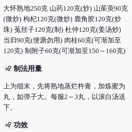
大怀熟地250克 山药120克(炒) 山茱萸90克
(微炒) 枸杞120克(微炒) 鹿角胶120克(炒
珠) 菟丝子120克(制) 杜仲120克(姜汤炒)
当归90克(便溏勿用) 肉桂60克(可渐加至
120克) 制附子60克(可渐加至150～160克)
bubble_chart
制法用量
上为细末，先将熟地蒸烂杵膏，加炼蜜为
丸，如弹子大。每服2～3丸，以滚白汤送
下。
bubble_chart
功效