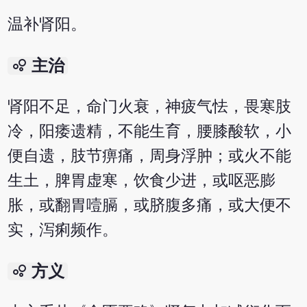
温补肾阳。
bubble_chart
主治
肾阳不足，命门火衰，神疲气怯，畏寒肢
冷，阳痿遗精，不能生育，腰膝酸软，小
便自遗，肢节痹痛，周身浮肿；或火不能
生土，脾胃虚寒，饮食少进，或呕恶膨
胀，或翻胃噎膈，或脐腹多痛，或大便不
实，泻痢频作。
bubble_chart
方义