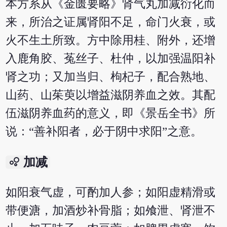
本方系从《金匮要略》肾气丸加减衍化而
来，所治之证属肾阳不足，命门火衰，或
火不生土所致。方中除用桂、附外，还增
入鹿角胶、菟丝子、杜仲，以加强温阳补
肾之功；又加当归、枸杞子，配合熟地、
山药、山茱萸以增益滋阴养血之效。其配
伍滋阴养血药的意义，即《景岳全书》所
说：“善补阳者，必于阴中求阳”之意。
bubble_chart
加减
如阳衰气虚，可酌加人参；如阳虚精滑或
带便溏，加酒炒补骨脂；如飧泄、肾泄不