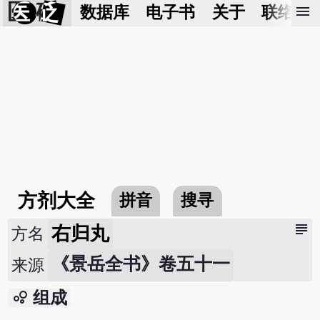
医 砭
menu
数据库
电子书
关于
联络我
方剂大全
拼音
搜寻
subject
右归丸
方名
《景岳全书》卷五十一
来源
bubble_chart
组成