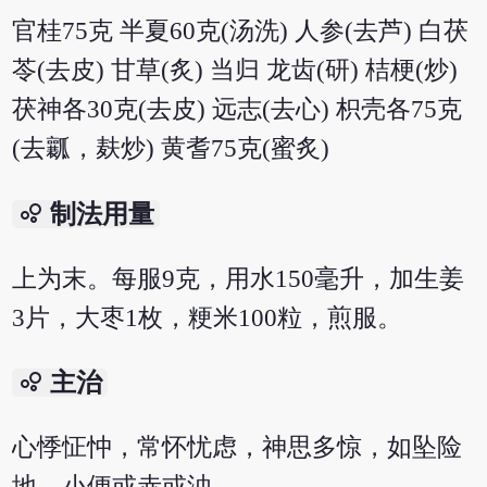
官桂75克 半夏60克(汤洗) 人参(去芦) 白茯
苓(去皮) 甘草(炙) 当归 龙齿(研) 桔梗(炒)
茯神各30克(去皮) 远志(去心) 枳壳各75克
(去瓤，麸炒) 黄耆75克(蜜炙)
bubble_chart
制法用量
上为末。每服9克，用水150毫升，加生姜
3片，大枣1枚，粳米100粒，煎服。
bubble_chart
主治
心悸怔忡，常怀忧虑，神思多惊，如坠险
地，小便或赤或浊。