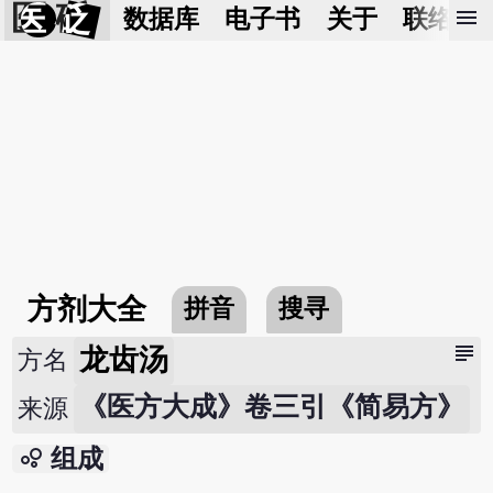
医 砭
menu
数据库
电子书
关于
联络我
方剂大全
拼音
搜寻
subject
龙齿汤
方名
《医方大成》卷三引《简易方》
来源
bubble_chart
组成