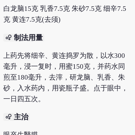
白龙脑15克 乳香7.5克 朱砂7.5克 细辛7.5
克 黄连7.5克(去须)
bubble_chart
制法用量
上药先将细辛、黄连捣罗为散，以水300
毫升，浸一复时，用蜜150克，并药水同
煎至180毫升，去滓，研龙脑、乳香、朱
砂，入水药内，用瓷瓶子盛。点于眼中，
一日四五次。
bubble_chart
主治
眼卒生翳膜。