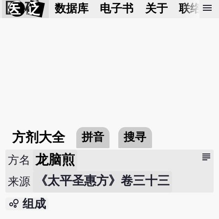
医 砭
menu
数据库
电子书
关于
联络我
方剂大全
拼音
搜寻
subject
龙脑煎
方名
《太平圣惠方》卷三十三
来源
bubble_chart
组成