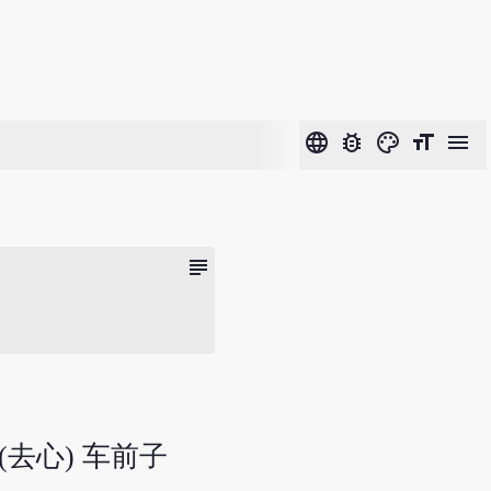
language
bug_report
color_lens
format_size
menu
subject
(去心) 车前子