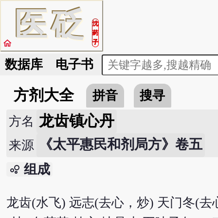
医
砭
沈
药
home
子
数据库
电子书
方剂大全
拼音
搜寻
龙齿镇心丹
方名
《太平惠民和剂局方》卷五
来源
组成
bubble_chart
龙齿(水飞) 远志(去心，炒) 天门冬(去心