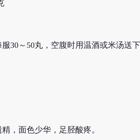
克
服30～50丸，空腹时用温酒或米汤送
遗精，面色少华，足胫酸疼。