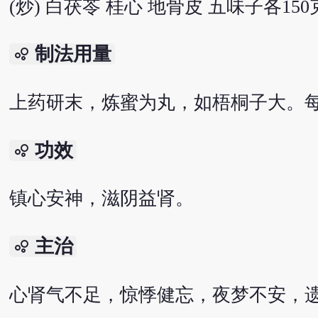
(炒) 白茯苓 桂心 地骨皮 五味子各150
制法用量
bubble_chart
上药研末，炼蜜为丸，如梧桐子大。每
功效
bubble_chart
镇心安神，滋阴益肾。
主治
bubble_chart
心肾气不足，惊悸健忘，夜梦不安，