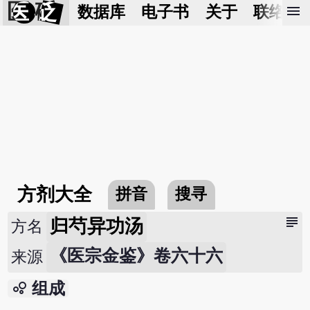
医 砭
menu
数据库
电子书
关于
联络我
方剂大全
拼音
搜寻
subject
归芍异功汤
方名
《医宗金鉴》卷六十六
来源
bubble_chart
组成