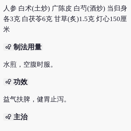
人参 白术(土炒) 广陈皮 白芍(酒炒) 当归身
各3克 白茯苓6克 甘草(炙)1.5克 灯心150厘
米
bubble_chart
制法用量
水煎，空腹时服。
bubble_chart
功效
益气扶脾，健胃止泻。
bubble_chart
主治