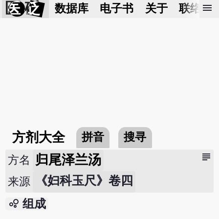
医 砭
menu
数据库
电子书
关于
联络我
方剂大全
拼音
搜寻
subject
归尾泽兰汤
方名
《妇科玉尺》卷四
来源
bubble_chart
组成