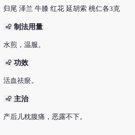
归尾 泽兰 牛膝 红花 延胡索 桃仁各3克
bubble_chart
制法用量
水煎，温服。
bubble_chart
功效
活血祛瘀。
bubble_chart
主治
产后儿枕腹痛，恶露不下。