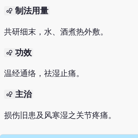
制法用量
bubble_chart
共研细末，水、酒煮热外敷。
功效
bubble_chart
温经通络，祛湿止痛。
主治
bubble_chart
损伤旧患及风寒湿之关节疼痛。