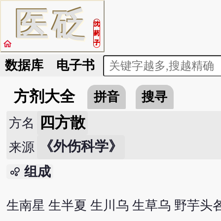
医
砭
沈
药
home
子
数据库
电子书
方剂大全
拼音
搜寻
四方散
方名
《外伤科学》
来源
组成
bubble_chart
生南星 生半夏 生川乌 生草乌 野芋头