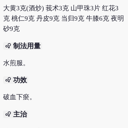
大黄3克(酒炒) 莪术3克 山甲珠3片 红花3
克 桃仁9克 丹皮9克 当归9克 牛膝6克 夜明
砂9克
bubble_chart
制法用量
水煎服。
bubble_chart
功效
破血下瘀。
bubble_chart
主治