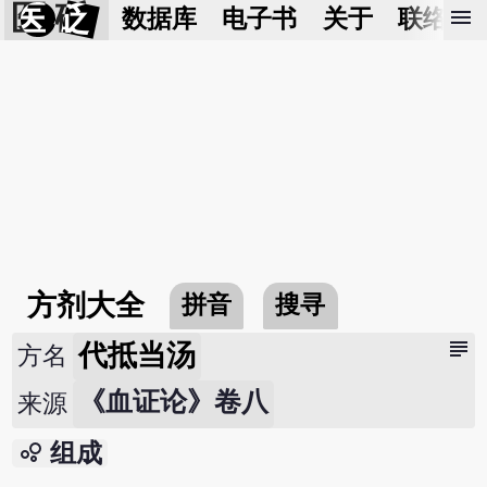
医 砭
menu
数据库
电子书
关于
联络我
方剂大全
拼音
搜寻
subject
代抵当汤
方名
《血证论》卷八
来源
bubble_chart
组成