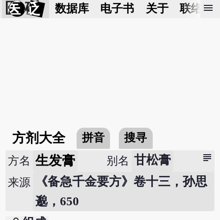
医 砭
menu
数据库
电子书
关于
联络我
方剂大全
拼音
搜寻
subject
生发膏
甘松膏
方名
别名
《备急千金要方》卷十三，孙思
来源
邈，650