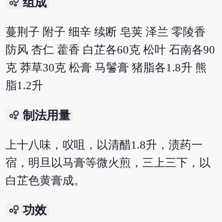
bubble_chart
组成
蔓荆子 附子 细辛 续断 皂荚 泽兰 零陵香
防风 杏仁 藿香 白芷各60克 松叶 石南各90
克 莽草30克 松膏 马鬐膏 猪脂各1.8升 熊
脂1.2升
bubble_chart
制法用量
上十八味，㕮咀，以清醋1.8升，渍药一
宿，明旦以马膏等微火煎，三上三下，以
白芷色黄膏成。
bubble_chart
功效