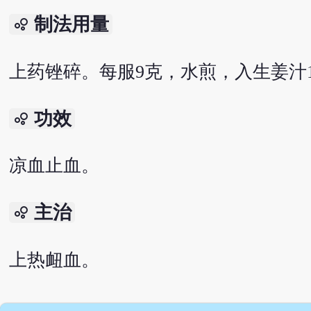
制法用量
bubble_chart
上药锉碎。每服9克，水煎，入生姜汁1
功效
bubble_chart
凉血止血。
主治
bubble_chart
上热衄血。