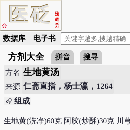
医
砭
沈
药
home
子
数据库
电子书
方剂大全
拼音
搜寻
生地黄汤
方名
仁斋直指，杨士瀛，1264
来源
组成
bubble_chart
生地黄(洗净)60克 阿胶(炒酥)30克 川