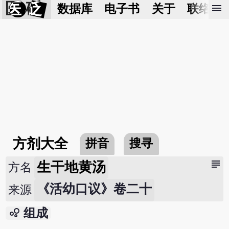
医 砭
menu
数据库
电子书
关于
联络我
方剂大全
拼音
搜寻
subject
生干地黄汤
方名
《活幼口议》卷二十
来源
bubble_chart
组成