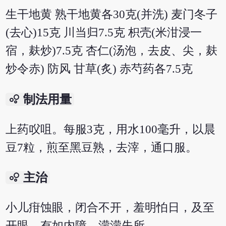
生干地黄 熟干地黄各30克(并洗) 麦门冬子
(去心)15克 川当归7.5克 枳壳(米泔浸一
宿，麸炒)7.5克 杏仁(汤泡，去皮、尖，麸
炒令赤) 防风 甘草(炙) 赤芍药各7.5克
bubble_chart
制法用量
上药㕮咀。每服3克，用水100毫升，以晨
豆7粒，煎至黑豆熟，去滓，通口服。
bubble_chart
主治
小儿疳蚀眼，闭合不开，羞明怕日，及至
开眼，有如内障，濛濛失所。