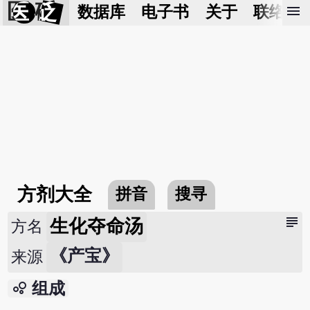
医 砭
menu
数据库
电子书
关于
联络我
方剂大全
拼音
搜寻
subject
生化夺命汤
方名
《产宝》
来源
bubble_chart
组成