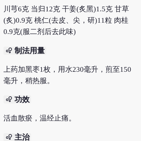
川芎6克 当归12克 干姜(炙黑)1.5克 甘草
(炙)0.9克 桃仁(去皮、尖，研)11粒 肉桂
0.9克(服二剂后去此味)
bubble_chart
制法用量
上药加黑枣1枚，用水230毫升，煎至150
毫升，稍热服。
bubble_chart
功效
活血散瘀，温经止痛。
bubble_chart
主治