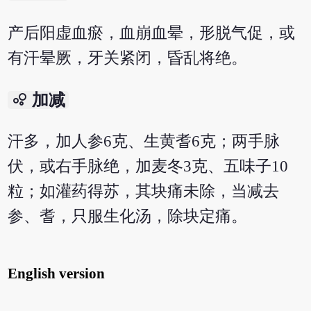
产后阳虚血瘀，血崩血晕，形脱气促，或
有汗晕厥，牙关紧闭，昏乱将绝。
bubble_chart
加减
汗多，加人参6克、生黄耆6克；两手脉
伏，或右手脉绝，加麦冬3克、五味子10
粒；如灌药得苏，其块痛未除，当减去
参、耆，只服生化汤，除块定痛。
English version