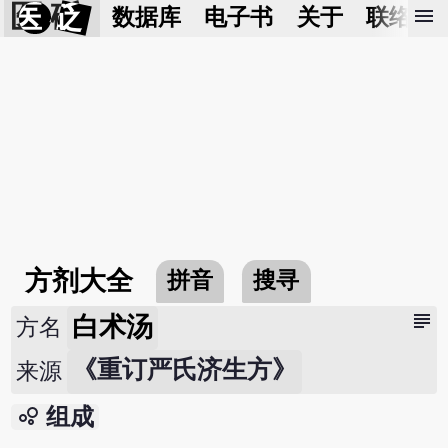
医 砭
menu
数据库
电子书
关于
联络我
方剂大全
拼音
搜寻
subject
白术汤
方名
《重订严氏济生方》
来源
bubble_chart
组成