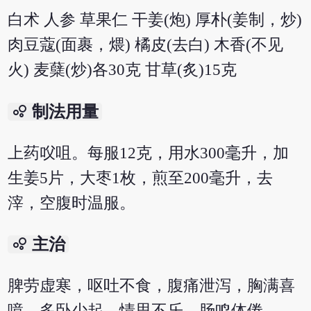
白术 人参 草果仁 干姜(炮) 厚朴(姜制，炒)
肉豆蔻(面裹，煨) 橘皮(去白) 木香(不见
火) 麦蘖(炒)各30克 甘草(炙)15克
bubble_chart
制法用量
上药㕮咀。每服12克，用水300毫升，加
生姜5片，大枣1枚，煎至200毫升，去
滓，空腹时温服。
bubble_chart
主治
脾劳虚寒，呕吐不食，腹痛泄泻，胸满喜
噫，多卧少起，情思不乐，肠鸣体倦。