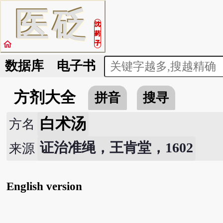
医
砭
沈
药
home
子
数据库
电子书
方剂大全
拼音
搜寻
白术汤
方名
证治准绳，王肯堂，1602
来源
English version