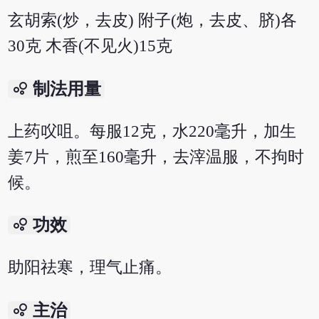
玄胡索(炒，去皮) 附子(炮，去皮、脐)各
30克 木香(不见火)15克
bubble_chart
制法用量
上药㕮咀。每服12克，水220毫升，加生
姜7片，煎至160毫升，去滓温服，不拘时
候。
bubble_chart
功效
助阳祛寒，理气止痛。
bubble_chart
主治