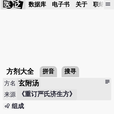
医 砭
menu
数据库
电子书
关于
联络我
方剂大全
拼音
搜寻
subject
玄附汤
方名
《重订严氏济生方》
来源
bubble_chart
组成