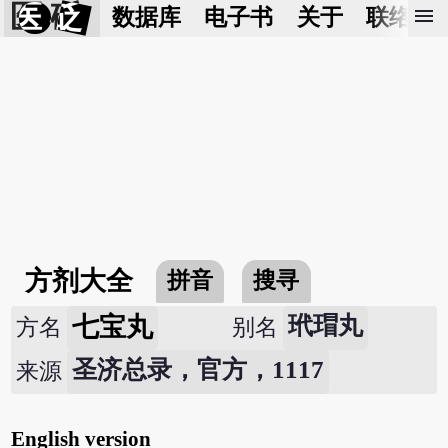
医 砭
menu
数据库
电子书
关于
联络我
方剂大全
拼音
搜寻
七宝丸
玳瑁丸
方名
别名
圣济总录，官方，1117
来源
English version