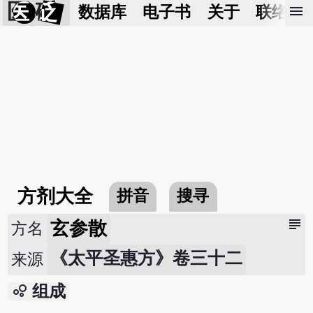
医 砭
menu
数据库
电子书
关于
联络我
方剂大全
拼音
搜寻
subject
玄参散
方名
《太平圣惠方》卷三十二
来源
bubble_chart
组成