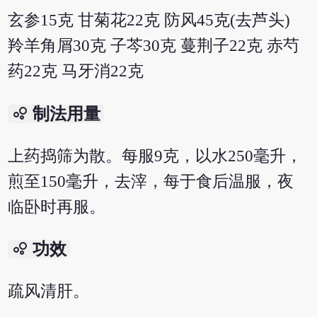
玄参15克 甘菊花22克 防风45克(去芦头)
羚羊角屑30克 子芩30克 蔓荆子22克 赤芍
药22克 马牙消22克
bubble_chart
制法用量
上药捣筛为散。每服9克，以水250毫升，
煎至150毫升，去滓，每于食后温服，夜
临卧时再服。
bubble_chart
功效
疏风清肝。