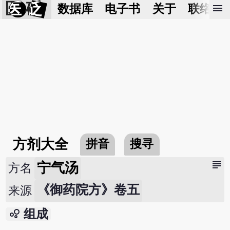
医 砭
menu
数据库
电子书
关于
联络我
方剂大全
拼音
搜寻
subject
宁气汤
方名
《御药院方》卷五
来源
bubble_chart
组成