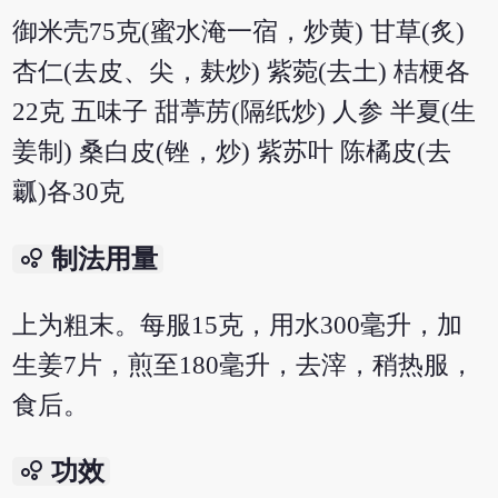
御米壳75克(蜜水淹一宿，炒黄) 甘草(炙)
杏仁(去皮、尖，麸炒) 紫菀(去土) 桔梗各
22克 五味子 甜葶苈(隔纸炒) 人参 半夏(生
姜制) 桑白皮(锉，炒) 紫苏叶 陈橘皮(去
瓤)各30克
bubble_chart
制法用量
上为粗末。每服15克，用水300毫升，加
生姜7片，煎至180毫升，去滓，稍热服，
食后。
bubble_chart
功效