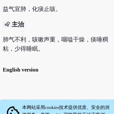
益气宣肺，化痰止咳。
bubble_chart
主治
肺气不利，咳嗽声重，咽嗌干燥，痰唾稠
粘，少得睡眠。
English version
本网站采用cookies技术提供优质、安全的浏
cookie