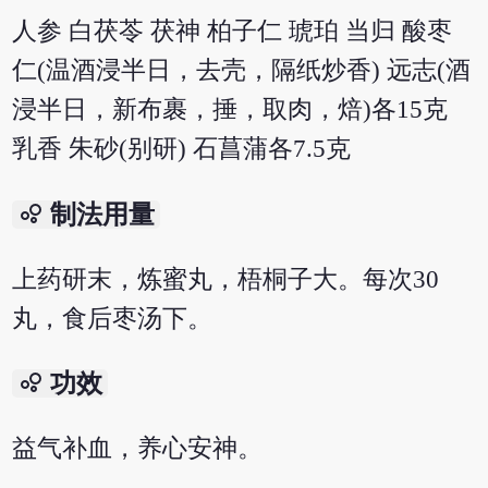
人参 白茯苓 茯神 柏子仁 琥珀 当归 酸枣
仁(温酒浸半日，去壳，隔纸炒香) 远志(酒
浸半日，新布裹，捶，取肉，焙)各15克
乳香 朱砂(别研) 石菖蒲各7.5克
bubble_chart
制法用量
上药研末，炼蜜丸，梧桐子大。每次30
丸，食后枣汤下。
bubble_chart
功效
益气补血，养心安神。