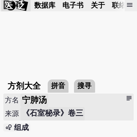
医 砭
menu
数据库
电子书
关于
联络我
方剂大全
拼音
搜寻
subject
宁肺汤
方名
《石室秘录》卷三
来源
bubble_chart
组成