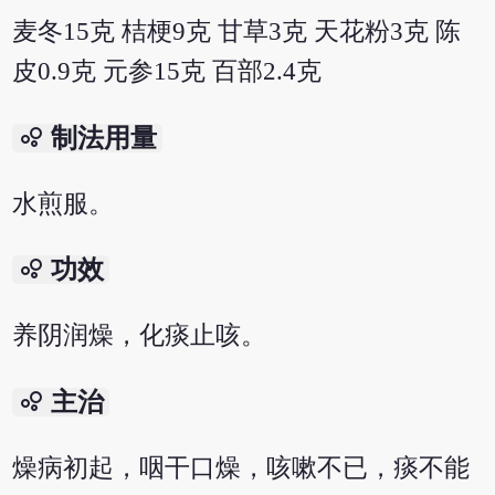
麦冬15克 桔梗9克 甘草3克 天花粉3克 陈
皮0.9克 元参15克 百部2.4克
bubble_chart
制法用量
水煎服。
bubble_chart
功效
养阴润燥，化痰止咳。
bubble_chart
主治
燥病初起，咽干口燥，咳嗽不已，痰不能